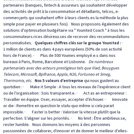
partenaires (banques, fintech & assureurs qui souhaitent développer
des activités de prêt à la consommation et détaillants, telcos, e-
commerçants qui souhaitent offrir à leurs clients.es la méthode la plus
simple pour payer en plusieurs fois). Nous proposons également des
solutions d'optimisation budgétaire via " Younited Coach " à tous les
consommateurs.rices désireux.ses de recevoir des recommandations
personnalisées.
Quelques chiffres clés sur le groupe Younited :
·
1 million de clients.es dans 4 pays européens (50% de son activité
hors de France). · Plus de 500 Younies employé.e.s dans nos
bureaux à Paris, Rome, Barcelone et Lisbonne.
De nombreux
partenariats avec des acteurs prestigieux tels que Iliad, Bouygues
Telecom, Microsoft, Bpifrance, Apple, N26, Fortuneo et Smeg,
Thermomix, etc.
Nos 5 valeurs d’entreprise
qui nous guident au
quotidien : · Make it Simple : A tous les niveaux de l’expérience client
ou de l’organisation : Sois transparent.e. · Act as an entrepreneur :
Travailler en équipe. Oser, essayer, accepter d’échouer. · Innovate
or die : Remettre en question le statu quo même si cela parait
impossible. · Faster is better : Valoriser la vitesse plutôt que la
perfection. S’aligner sur les priorités. · No limit : Être ambitieux.se,
rester humble. Nous donnons les moyens à des personnes
passionnées de collaborer, d'innover et de donner le meilleur d'elles-