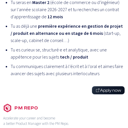
Tu seras en
Master 2
(école de commerce ou d’ingénieur)
sur l'année scolaire 2026-2027 et tu recherches un contrat
d'apprentissage de
12 mois
Tu as déjà une
première expérience en gestion de projet
/ produit en alternance ou en stage de 6 mois
(start-up,
scale-up, cabinet de conseil…)
Tu es curieux·se, structuré·e et analytique, avec une
appétence pour les sujets
tech / produit
Tu communiques clairement à l’écrit et à l’oral et aimes faire
avancer des sujets avec plusieurs interlocuteurs
Apply now
PM REPO
Accelerate your career and become
a better Product Manager with the PM Repo.